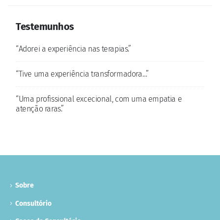
Testemunhos
“Adorei a experiência nas terapias.”
“A
“Tive uma experiência transformadora…”
“A
“Uma profissional excecional, com uma empatia e
“A
atenção raras.”
Sobre
Consultório