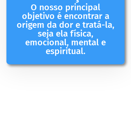
O nosso principal
objetivo é encontrar a
origem da dor e tratá-la,
seja ela física,
emocional, mental e
espiritual.